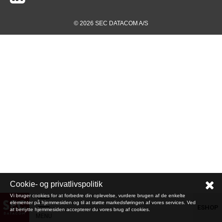
© 2026 SEC DATACOM A/S
Cookie- og privatlivspolitik
Vi bruger cookies for at forbedre din oplevelse, vurdere brugen af de enkelte
elementer på hjemmesiden og til at støtte markedsføringen af vores services. Ved
ESHOP
at benytte hjemmesiden accepterer du vores brug af cookies.
MENU