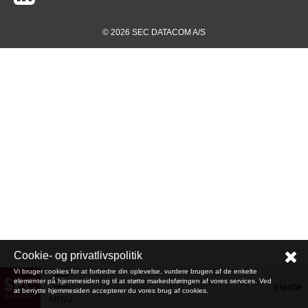
© 2026 SEC DATACOM A/S
Cookie- og privatlivspolitik
Vi bruger cookies for at forbedre din oplevelse, vurdere brugen af de enkelte
elementer på hjemmesiden og til at støtte markedsføringen af vores services. Ved
ESHOP
at benytte hjemmesiden accepterer du vores brug af cookies.
MENU