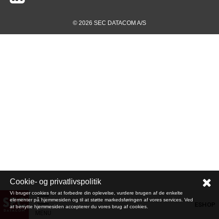
© 2026 SEC DATACOM A/S
Cookie- og privatlivspolitik
Vi bruger cookies for at forbedre din oplevelse, vurdere brugen af de enkelte
elementer på hjemmesiden og til at støtte markedsføringen af vores services. Ved
ESHOP
at benytte hjemmesiden accepterer du vores brug af cookies.
MENU