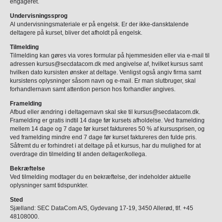
engageret.
Undervisningssprog
Al undervisningsmateriale er på engelsk. Er der ikke-dansktalende
deltagere på kurset, bliver det afholdt på engelsk.
Tilmelding
Tilmelding kan gøres via vores formular på hjemmesiden eller via e-mail til
adressen kursus@secdatacom.dk med angivelse af, hvilket kursus samt
hvilken dato kursisten ønsker at deltage. Venligst også angiv firma samt
kursistens oplysninger såsom navn og e-mail. Er man slutbruger, skal
forhandlernavn samt attention person hos forhandler angives.
Framelding
Afbud eller ændring i deltagernavn skal ske til kursus@secdatacom.dk.
Framelding er gratis indtil 14 dage før kursets afholdelse. Ved framelding
mellem 14 dage og 7 dage før kurset faktureres 50 % af kursusprisen, og
ved framelding mindre end 7 dage før kurset faktureres den fulde pris.
Såfremt du er forhindret i at deltage på et kursus, har du mulighed for at
overdrage din tilmelding til anden deltager/kollega.
Bekræftelse
Ved tilmelding modtager du en bekræftelse, der indeholder aktuelle
oplysninger samt tidspunkter.
Sted
Sjælland: SEC DataCom A/S, Gydevang 17-19, 3450 Allerød, tlf. +45
48108000.