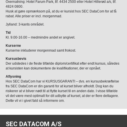
Overnatning: Hotel Farum Park, tlf. 4434 2500 eller Hotel Hillerød a/s, tlf.
4824 0800.
Husk at gøre opmærksom på, at du er kursist hos SEC DataCom for at få
rabat. Alle priser er incl. morgenmad.
Jylland: 3-kants området.
Tid
Kl. 9.00-16.00 – medmindre andet er angivet.
Kurserne
Kurserne inkluderer morgenmad samt frokost.
Kursusbevis
Der udstedes i de fleste tilfælde diplom/certifikat efter endt kursus, således
at kursisten kan dokumentere de kvalifikationer, der er opnået.
Aflysning
Hos SEC DataCom har vi KURSUSGARANTI – dvs. en kursusbekræftelse
fra SEC DataCom er din garanti for at kurset bliver afholdt. Dog kan du
risikerer at vi bliver nødt til at flytte kurset til en anden dato. I visse tilfælde
vil det være mest optimalt for dit udbytte af kurset, at der er flere deltagere.
Dette vil vi i givet fald så informere om.
SEC DATACOM A/S