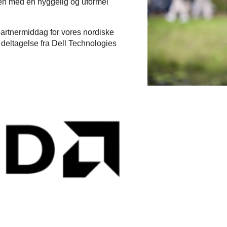
agen med en hyggelig og uformel
partnermiddag for vores nordiske
e deltagelse fra Dell Technologies