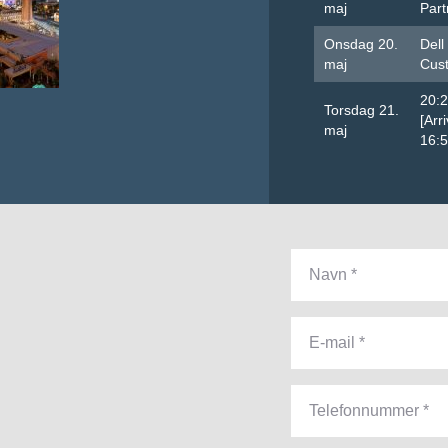
maj
Part
Onsdag 20.
Dell
maj
Cust
20:
Torsdag 21.
[Arr
maj
16: