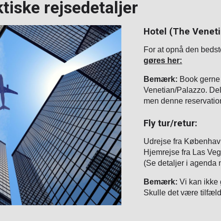
ktiske rejsedetaljer
Hotel (The Veneti
For at opnå den bedste
gøres her:
Bemærk:
Book gerne h
Venetian/Palazzo. Del
men denne reservation
Fly tur/retur:
Udrejse fra Københav
Hjemrejse fra Las Veg
(Se detaljer i agenda 
Bemærk:
Vi kan ikke
Skulle det være tilfælde