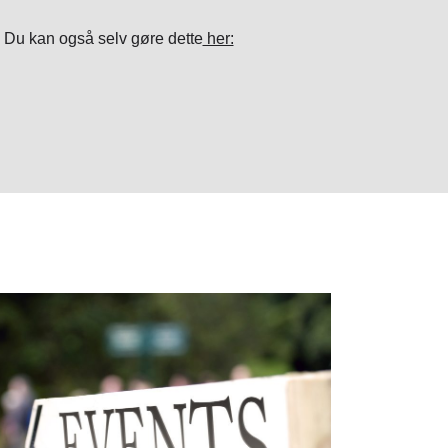
. Du kan også selv gøre dette
her: