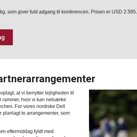
dig, som giver fuld adgang til konferencen. Prisen er USD 2.595
ng
partnerarrangementer
plagt, at vi benytter lejligheden til
r rammer, hvor vi kan netværke
chen. For vores nordiske Dell
or planlagt to arrangementer, som
il en eftermiddag fyldt med