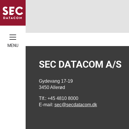
MENU
SEC DATACOM A/S
Gydevang 17-19
3450 Allerød
Tlf.: +45 4810 8000
E-mail:
sec@secdatacom.dk