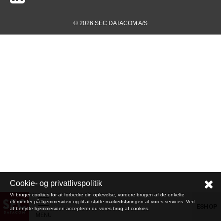
© 2026 SEC DATACOM A/S
Cookie- og privatlivspolitik
Vi bruger cookies for at forbedre din oplevelse, vurdere brugen af de enkelte
elementer på hjemmesiden og til at støtte markedsføringen af vores services. Ved
ESHOP
at benytte hjemmesiden accepterer du vores brug af cookies.
MENU