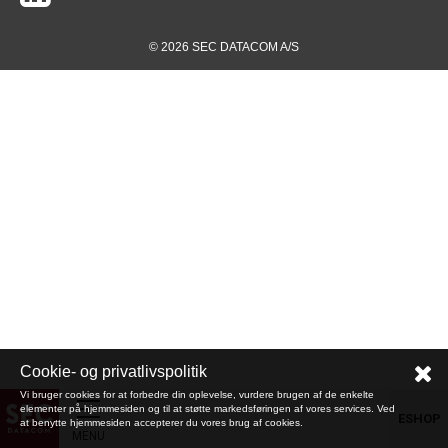
© 2026 SEC DATACOM A/S
Cookie- og privatlivspolitik
Vi bruger cookies for at forbedre din oplevelse, vurdere brugen af de enkelte
elementer på hjemmesiden og til at støtte markedsføringen af vores services. Ved
ESHOP
at benytte hjemmesiden accepterer du vores brug af cookies.
MENU