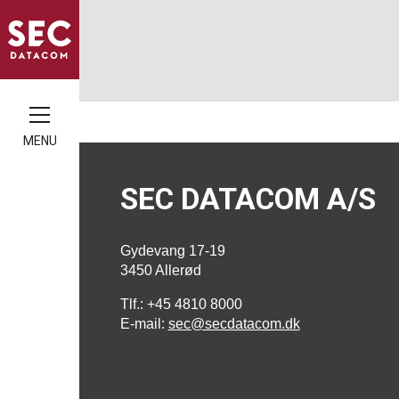
MENU
SEC DATACOM A/S
Gydevang 17-19
3450 Allerød
Tlf.: +45 4810 8000
E-mail:
sec@secdatacom.dk