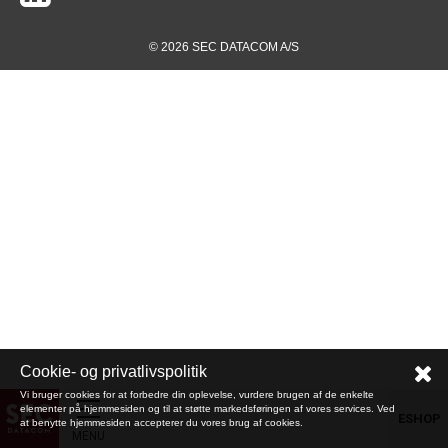
© 2026 SEC DATACOM A/S
Cookie- og privatlivspolitik
Vi bruger cookies for at forbedre din oplevelse, vurdere brugen af de enkelte
elementer på hjemmesiden og til at støtte markedsføringen af vores services. Ved
ESHOP
at benytte hjemmesiden accepterer du vores brug af cookies.
MENU