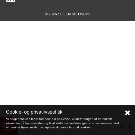
© 2026 SEC DATACOM A/S
Cookie- og privatlivspolitik
Vi bruger cookies for at forbedre din oplevelse, vurdere brugen af de enkelte
elementer på hjemmesiden og til at støtte markedsføringen af vores services. Ved
ESHOP
at benytte hjemmesiden accepterer du vores brug af cookies.
MENU