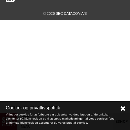
© 2026 SEC DATACOM A/S
Cookie- og privatlivspolitik
Vi bruger cookies for at forbedre din oplevelse, vurdere brugen af de enkelte
elementer på hjemmesiden og til at støtte markedsføringen af vores services. Ved
ESHOP
at benytte hjemmesiden accepterer du vores brug af cookies.
MENU