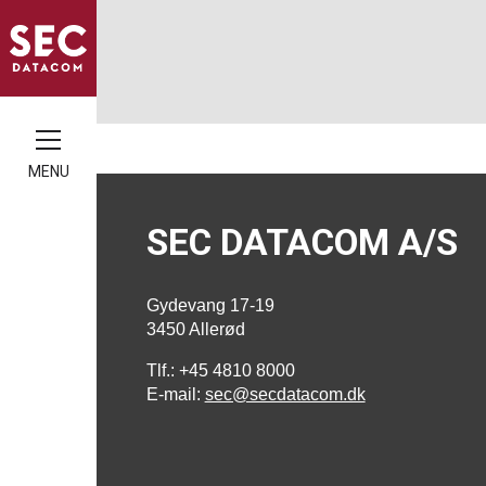
MENU
SEC DATACOM A/S
Gydevang 17-19
3450 Allerød
Tlf.: +45 4810 8000
E-mail:
sec@secdatacom.dk