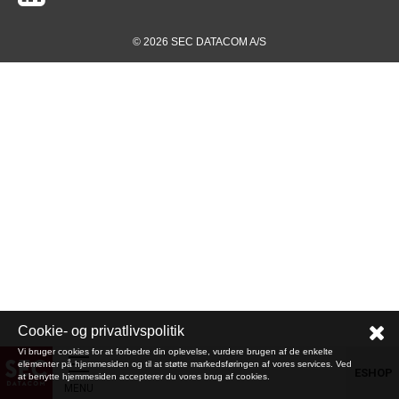
© 2026 SEC DATACOM A/S
Cookie- og privatlivspolitik
Vi bruger cookies for at forbedre din oplevelse, vurdere brugen af de enkelte
elementer på hjemmesiden og til at støtte markedsføringen af vores services. Ved
ESHOP
at benytte hjemmesiden accepterer du vores brug af cookies.
MENU