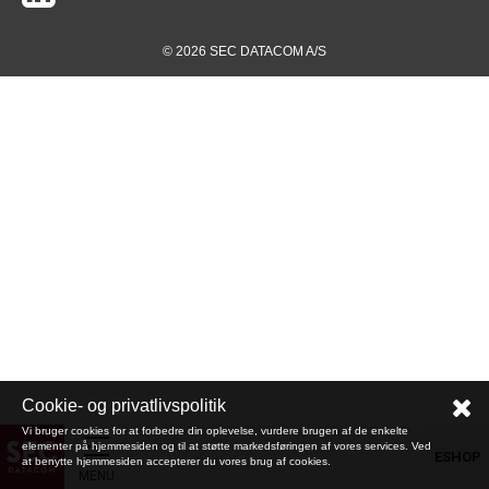
© 2026 SEC DATACOM A/S
Cookie- og privatlivspolitik
Vi bruger cookies for at forbedre din oplevelse, vurdere brugen af de enkelte
elementer på hjemmesiden og til at støtte markedsføringen af vores services. Ved
ESHOP
at benytte hjemmesiden accepterer du vores brug af cookies.
MENU